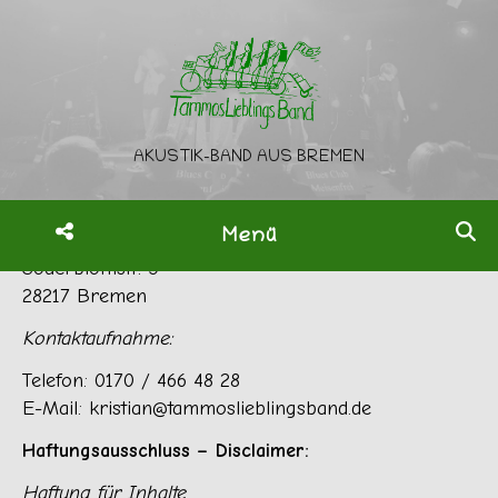
Impressum
AKUSTIK-BAND AUS BREMEN
Angaben gem. § 5 TMG:
Menü
Kristian Bunte
Söderblomstr. 5
28217 Bremen
Kontaktaufnahme:
Telefon: 0170 / 466 48 28
E-Mail: kristian@tammoslieblingsband.de
Haftungsausschluss – Disclaimer:
Haftung für Inhalte