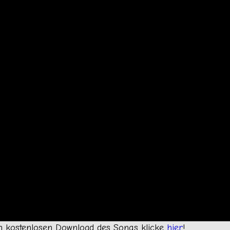
m kostenlosen Download des Songs klicke
hier
!